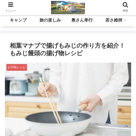
メニュー
検索
キャンプ
旅の楽しみ
奥さん孝行
若さ維持
相葉マナブで揚げもみじの作り方を紹介！
もみじ饅頭の揚げ物レシピ
お手軽レシピ