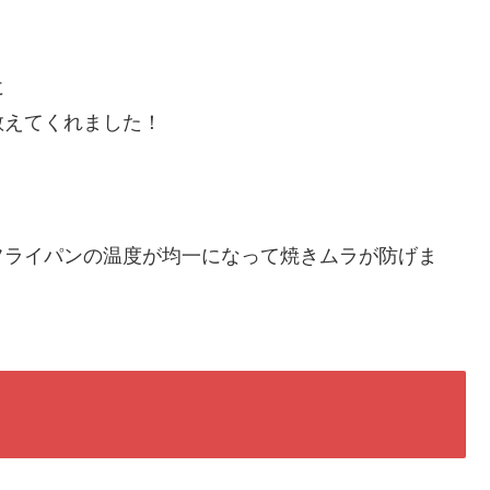
に
教えてくれました！
。
フライパンの温度が均一になって焼きムラが防げま