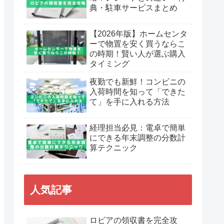
典・駐車サービスまとめ
【2026年版】ホームセンタ
ーで物置を安く買うならこ
の時期！賢い人が選ぶ購入
タイミング
夜勤でも新鮮！コンビニの
入荷時間を知って「できた
て」を手に入れる方法
経理担当必見：電卓で簡単
にできる年末調整の分数計
算テクニック
人気記事
ロピアの領収書を完全攻