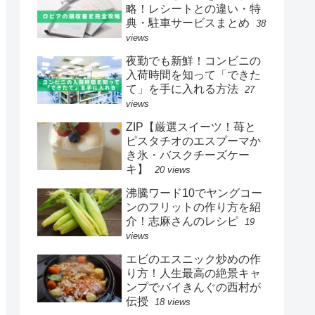
略！レシートとの違い・特
典・駐車サービスまとめ
38
views
夜勤でも新鮮！コンビニの
入荷時間を知って「できた
て」を手に入れる方法
27
views
ZIP【厳選スイーツ！苺と
ピスタチオのエスプーマか
き氷・バスクチーズケー
キ】
20 views
沸騰ワード10でヤングコー
ンのフリットの作り方を紹
介！志麻さんのレシピ
19
views
エビのエスニック炒めの作
り方！人生最高の絶景キャ
ンプでバイきんぐの西村が
伝授
18 views