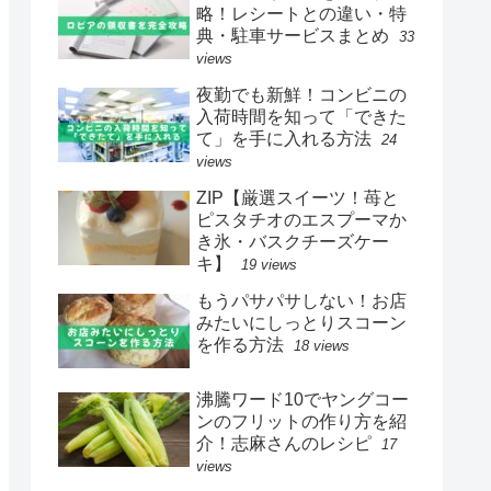
略！レシートとの違い・特
典・駐車サービスまとめ
33
views
夜勤でも新鮮！コンビニの
入荷時間を知って「できた
て」を手に入れる方法
24
views
ZIP【厳選スイーツ！苺と
ピスタチオのエスプーマか
き氷・バスクチーズケー
キ】
19 views
もうパサパサしない！お店
みたいにしっとりスコーン
を作る方法
18 views
沸騰ワード10でヤングコー
ンのフリットの作り方を紹
介！志麻さんのレシピ
17
views