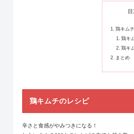
目
鶏キム
鶏キ
鶏キ
まとめ
鶏キムチのレシピ
辛さと食感がやみつきになる！