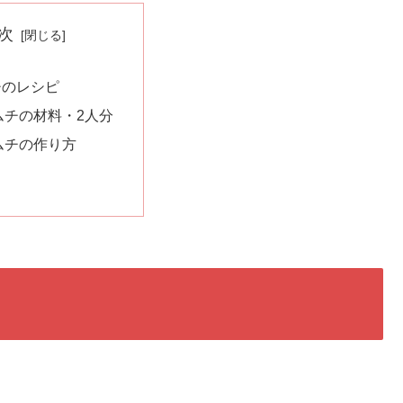
次
チのレシピ
ムチの材料・2人分
ムチの作り方