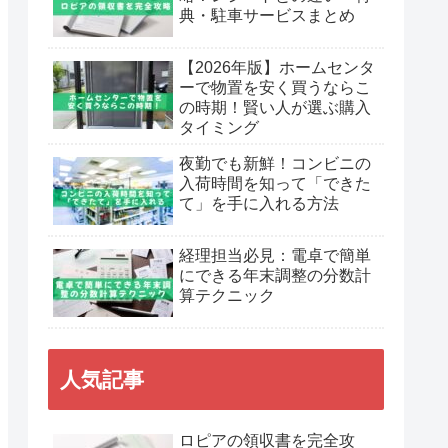
典・駐車サービスまとめ
【2026年版】ホームセンタ
ーで物置を安く買うならこ
の時期！賢い人が選ぶ購入
タイミング
夜勤でも新鮮！コンビニの
入荷時間を知って「できた
て」を手に入れる方法
経理担当必見：電卓で簡単
にできる年末調整の分数計
算テクニック
人気記事
ロピアの領収書を完全攻